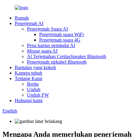
Rumah
Penerjemah AI
Penerjemah Suara AI
Penerjemah suara WiFi
Penerjemah suara 4G
Pena kamus pemindai AI
Mouse suara AI
Al Terjemahan CerdasSpeaker Bluetooth
Penerjemah nirkabel Bluetooth
Bantalan yang kokoh
Kamera tubuh
Tentang Kami
Berita
Unduh
Unduh FW
Hubungi kami
English
Mengapa Anda memerlukan penerjemah