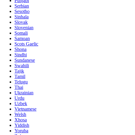
Punjabi
Serbian
Sesotho
Sinhala
Slovak
Slovenian
Somali
Samoan
Scots Gaelic
Shona
Sindhi
Sundanese
Swahili
Tajik
Tamil
Telugu
Thai
Ukrainian
Urdu
Uzbek
Vietnamese
Welsh
Xhosa
Yiddish
Yoruba