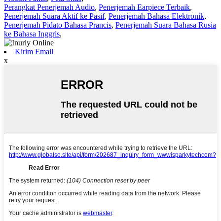
Perangkat Penerjemah Audio
,
Penerjemah Earpiece Terbaik
,
Penerjemah Suara Aktif ke Pasif
,
Penerjemah Bahasa Elektronik
,
Penerjemah Pidato Bahasa Prancis
,
Penerjemah Suara Bahasa Rusia
ke Bahasa Inggris
,
Kirim Email
x